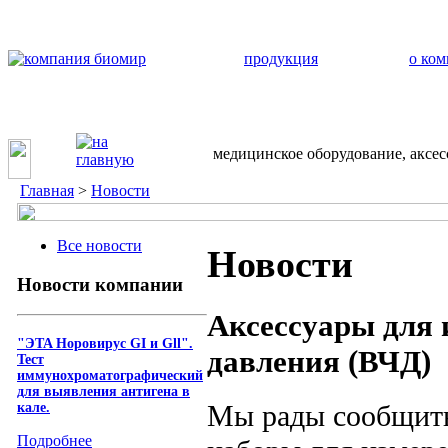
продукция
о ко
медицинское оборудование, аксе
Главная
>
Новости
Все новости
Новости
Новости компании
Аксессуары для 
"ЭTA Hopoвиpyc GI и Gll".
давления (ВЧД)
Тест
иммунохроматографический
для выявления антигена в
Мы рады сообщить
кале.
Подробнее