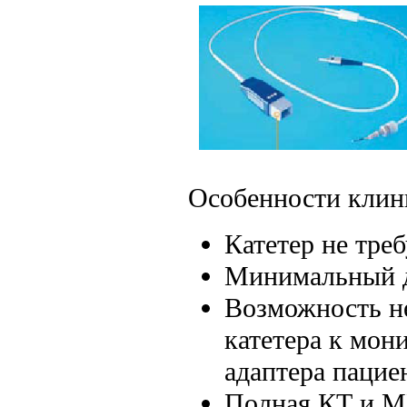
Особенности клин
Катетер не тре
Минимальный д
Возможность н
катетера к мон
адаптера пацие
Полная КТ и М