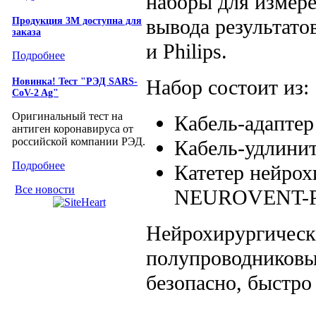
наборы для измере
вывода результато
Продукция 3М доступна для
заказа
и Philips.
Подробнее
Набор состоит из:
Новинка! Тест "РЭД SARS-
CoV-2 Ag"
Оригинальный тест на
Кабель-адаптер
антиген коронавируса от
российской компании РЭД.
Кабель-удлини
Подробнее
Катетер нейро
Все новости
NEUROVENT-
Нейрохирургическ
полупроводниковы
безопасно, быстро