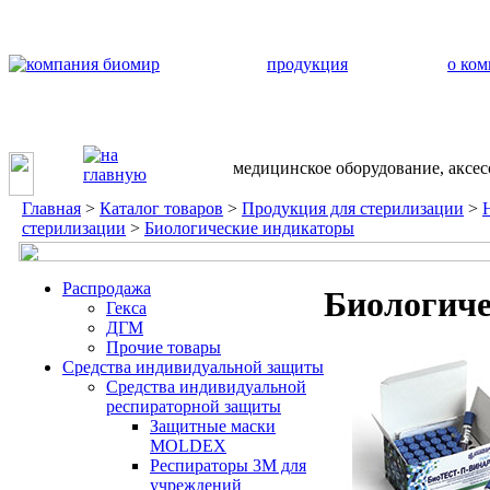
продукция
о ко
медицинское оборудование, аксе
Главная
>
Каталог товаров
>
Продукция для стерилизации
>
стерилизации
>
Биологические индикаторы
Распродажа
Биологиче
Гекса
ДГМ
Прочие товары
Средства индивидуальной защиты
Средства индивидуальной
респираторной защиты
Защитные маски
MOLDEX
Респираторы 3М для
учреждений