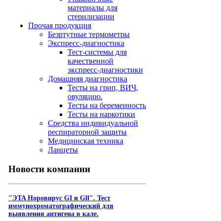
материалы для
стерилизации
Прочая продукция
Безртутные термометры
Экспресс-диагностика
Тест-системы для
качественной
экспресс-диагностики
Домашняя диагностика
Тесты на грип, ВИЧ,
овуляцию.
Тесты на беременность
Тесты на наркотики
Средства индивидуальной
респираторной защиты
Медицинская техника
Ланцеты
Новости компании
"ЭTA Hopoвиpyc GI и Gll". Тест
иммунохроматографический для
выявления антигена в кале.