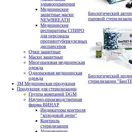
здравоохранения
Медицинские
Биологический авто
защитные маски
паровой стерилиза
NEWBREATH
Медицинские
респираторы СПИРО
для персонала
противотуберкулезных
диспансеров
Очки защитные
Маски защитные
Многоразовая медицинская
одежда
Одноразовая медицинская
Биологический индик
одежда
стерилизации "Био
3М Медицинская продукция
Продукция для стерилизации
Группа компаний DGM
Научно-производственная
фирма ВИНАР
Индикаторы контроля
"холодовой цепи"
Контроль
стерилизации
Упаковочные